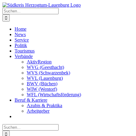
Zum
Inhalt
Suche
springen
nach:
Home
News
Service
Politik
Tourismus
Verbände
AktivRegion
WVG (Geesthacht)
WVS (Schwarzenbek)
WVL (Lauenburg)
BWV (Büchen)
WIW (Wentorf)
WFL (Wirtschaftsförderung)
Beruf & Karriere
Azubis & Praktika
Arbeitgeber
Suche
nach: