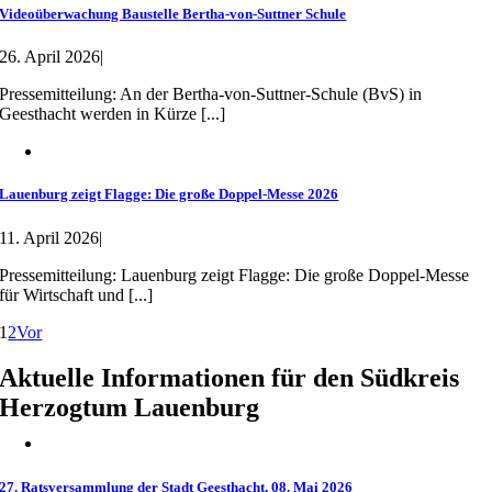
Videoüberwachung Baustelle Bertha-von-Suttner Schule
26. April 2026
|
Pressemitteilung: An der Bertha-von-Suttner-Schule (BvS) in
Geesthacht werden in Kürze [...]
Lauenburg zeigt Flagge: Die große Doppel-Messe 2026
11. April 2026
|
Pressemitteilung: Lauenburg zeigt Flagge: Die große Doppel-Messe
für Wirtschaft und [...]
1
2
Vor
Aktuelle Informationen für den
Südkreis
Herzogtum Lauenburg
27. Ratsversammlung der Stadt Geesthacht, 08. Mai 2026