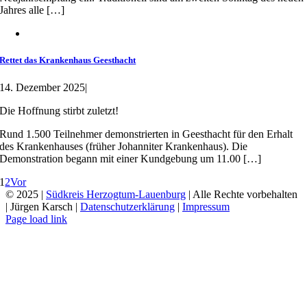
Jahres alle […]
Rettet das Krankenhaus Geesthacht
14. Dezember 2025
|
Die Hoffnung stirbt zuletzt!
Rund 1.500 Teilnehmer demonstrierten in Geesthacht für den Erhalt
des Krankenhauses (früher Johanniter Krankenhaus). Die
Demonstration begann mit einer Kundgebung um 11.00 […]
1
2
Vor
© 2025 |
Südkreis Herzogtum-Lauenburg
| Alle Rechte vorbehalten
| Jürgen Karsch |
Datenschutzerklärung
|
Impressum
Facebook
Instagram
Page load link
Nach
oben