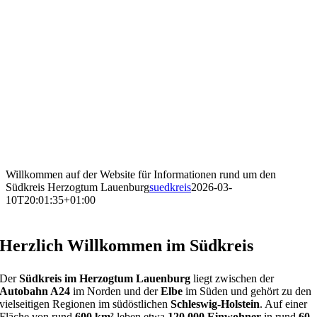
Willkommen auf der Website für Informationen rund um den
Südkreis Herzogtum Lauenburg
suedkreis
2026-03-
10T20:01:35+01:00
Herzlich Willkommen im
Südkreis
Der
Südkreis im
Herzogtum Lauenburg
liegt zwischen der
Autobahn A24
im Norden und der
Elbe
im Süden und gehört zu den
vielseitigen Regionen im südöstlichen
Schleswig-Holstein
. Auf einer
Fläche von rund
600 km²
leben etwa
120.000 Einwohner
in rund
60