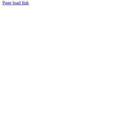
Facebook
Instagram
Page load link
Nach
oben