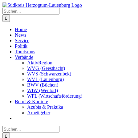
Zum
Inhalt
Suche
springen
nach:
Home
News
Service
Politik
Tourismus
Verbände
AktivRegion
WVG (Geesthacht)
WVS (Schwarzenbek)
WVL (Lauenburg)
BWV (Büchen)
WIW (Wentorf)
WFL (Wirtschaftsförderung)
Beruf & Karriere
Azubis & Praktika
Arbeitgeber
Suche
nach: