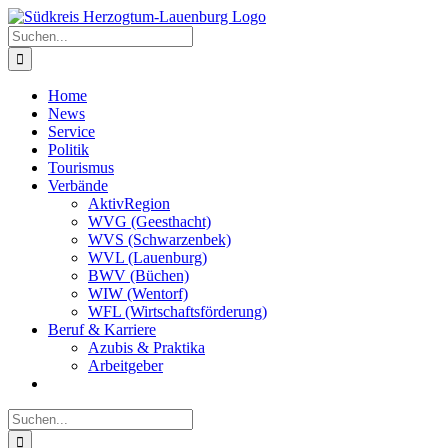
Zum
Inhalt
Suche
springen
nach:
Home
News
Service
Politik
Tourismus
Verbände
AktivRegion
WVG (Geesthacht)
WVS (Schwarzenbek)
WVL (Lauenburg)
BWV (Büchen)
WIW (Wentorf)
WFL (Wirtschaftsförderung)
Beruf & Karriere
Azubis & Praktika
Arbeitgeber
Suche
nach: